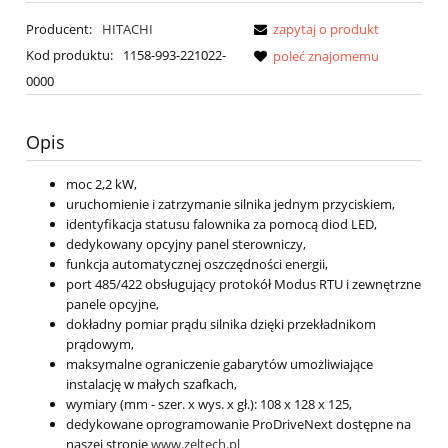
Producent:
HITACHI
zapytaj o produkt
Kod produktu:
1158-993-221022-
poleć znajomemu
0000
Opis
moc 2,2 kW,
uruchomienie i zatrzymanie silnika jednym przyciskiem,
identyfikacja statusu falownika za pomocą diod LED,
dedykowany opcyjny panel sterowniczy,
funkcja automatycznej oszczędności energii,
port 485/422 obsługujący protokół Modus RTU i zewnętrzne
panele opcyjne,
dokładny pomiar prądu silnika dzięki przekładnikom
prądowym,
maksymalne ograniczenie gabarytów umożliwiające
instalację w małych szafkach,
wymiary (mm - szer. x wys. x gł.): 108 x 128 x 125,
dedykowane oprogramowanie ProDriveNext dostępne na
naszej stronie
www.zeltech.pl