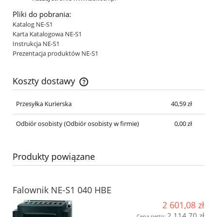
Pliki do pobrania:
Katalog NE-S1
Karta Katalogowa NE-S1
Instrukcja NE-S1
Prezentacja produktów NE-S1
Koszty dostawy
Cena nie zawiera ewentualnych kosztów płatności
Przesyłka Kurierska
40,59 zł
Odbiór osobisty
(Odbiór osobisty w firmie)
0,00 zł
Produkty powiązane
Falownik NE-S1 040 HBE
2 601,08 zł
2 114,70 zł
Cena netto: