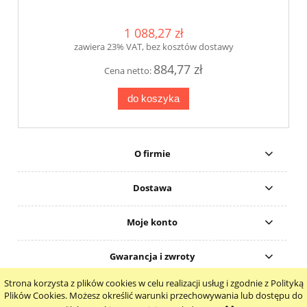
1 088,27 zł
zawiera 23% VAT, bez kosztów dostawy
884,77 zł
Cena netto:
do koszyka
O firmie
Dostawa
Moje konto
Gwarancja i zwroty
Strona korzysta z plików cookies w celu realizacji usług i zgodnie z Polityką
pokaż pełną wersję strony
Plików Cookies. Możesz określić warunki przechowywania lub dostępu do