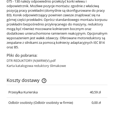
075 - 130 należy odpowiednio przełożyć korki wlewu i
odpowietrznik. Możliwe pozycje montażu: zgodnie z właściwą
pozycją pracy przekładni (domyślnie są skonfigurowane do pracy
B3). Korek odpowietrzający powinien zawsze znajdować się na
górnej części przekładni. Oprócz standardowego montażu korpusu
przekładni bezpośrednio przykręcanego do maszyny, reduktory
mogą być również mocowane kołnierzem bocznym oraz
dodatkowo unieruchomione ramieniem reakcyjnym. Opcjonalnym
wyposażeniem jest wałek zdawczy. Oferowane motoreduktory są
zespalane z silnikami za pomocą kołnierzy adaptacyjnych IEC B14
oraz B5.
Pliki do pobrania:
DTR REDUKTORY (N)MRW(V).pdf
Karta katalogowa reduktory ślimakowe
Koszty dostawy
Cena nie zawiera ewentualnych kosztów płatności
Przesyłka Kurierska
40,59 zł
Odbiór osobisty
(Odbiór osobisty w firmie)
0,00 zł