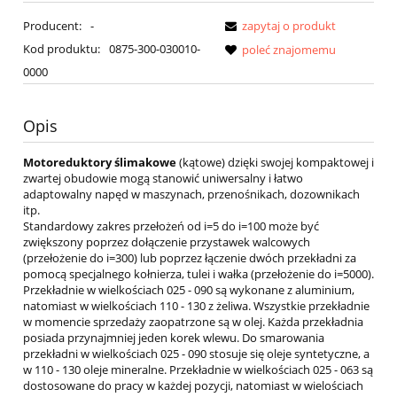
Producent:
-
zapytaj o produkt
Kod produktu:
0875-300-030010-
poleć znajomemu
0000
Opis
Motoreduktory ślimakowe
(kątowe) dzięki swojej kompaktowej i
zwartej obudowie mogą stanowić uniwersalny i łatwo
adaptowalny napęd w maszynach, przenośnikach, dozownikach
itp.
Standardowy zakres przełożeń od i=5 do i=100 może być
zwiększony poprzez dołączenie przystawek walcowych
(przełożenie do i=300) lub poprzez łączenie dwóch przekładni za
pomocą specjalnego kołnierza, tulei i wałka (przełożenie do i=5000).
Przekładnie w wielkościach 025 - 090 są wykonane z aluminium,
natomiast w wielkościach 110 - 130 z żeliwa. Wszystkie przekładnie
w momencie sprzedaży zaopatrzone są w olej. Każda przekładnia
posiada przynajmniej jeden korek wlewu. Do smarowania
przekładni w wielkościach 025 - 090 stosuje się oleje syntetyczne, a
w 110 - 130 oleje mineralne. Przekładnie w wielkościach 025 - 063 są
dostosowane do pracy w każdej pozycji, natomiast w wielościach