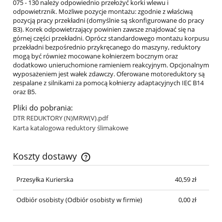
075 - 130 należy odpowiednio przełożyć korki wlewu i
odpowietrznik. Możliwe pozycje montażu: zgodnie z właściwą
pozycją pracy przekładni (domyślnie są skonfigurowane do pracy
B3). Korek odpowietrzający powinien zawsze znajdować się na
górnej części przekładni. Oprócz standardowego montażu korpusu
przekładni bezpośrednio przykręcanego do maszyny, reduktory
mogą być również mocowane kołnierzem bocznym oraz
dodatkowo unieruchomione ramieniem reakcyjnym. Opcjonalnym
wyposażeniem jest wałek zdawczy. Oferowane motoreduktory są
zespalane z silnikami za pomocą kołnierzy adaptacyjnych IEC B14
oraz B5.
Pliki do pobrania:
DTR REDUKTORY (N)MRW(V).pdf
Karta katalogowa reduktory ślimakowe
Koszty dostawy
Cena nie zawiera ewentualnych kosztów płatności
Przesyłka Kurierska
40,59 zł
Odbiór osobisty
(Odbiór osobisty w firmie)
0,00 zł