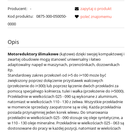
Producent:
-
zapytaj o produkt
Kod produktu:
0875-300-050050-
poleć znajomemu
0000
Opis
Motoreduktory ślimakowe
(kątowe) dzięki swojej kompaktowej i
zwartej obudowie mogą stanowić uniwersalny i łatwo
adaptowalny napęd w maszynach, przenośnikach, dozownikach
itp.
Standardowy zakres przełożeń od i=5 do i=100 może być
zwiększony poprzez dołączenie przystawek walcowych
(przełożenie do i=300) lub poprzez łączenie dwóch przekładni za
pomocą specjalnego kołnierza, tulei i wałka (przełożenie do i=5000).
Przekładnie w wielkościach 025 - 090 są wykonane z aluminium,
natomiast w wielkościach 110 - 130 z żeliwa. Wszystkie przekładnie
w momencie sprzedaży zaopatrzone są w olej. Każda przekładnia
posiada przynajmniej jeden korek wlewu. Do smarowania
przekładni w wielkościach 025 - 090 stosuje się oleje syntetyczne, a
w 110 - 130 oleje mineralne. Przekładnie w wielkościach 025 - 063 są
dostosowane do pracy w każdej pozycji, natomiast w wielościach